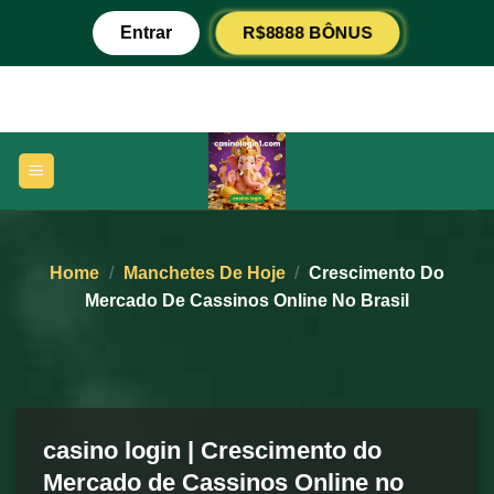
Skip
R$8888 BÔNUS
Entrar
to
content
Home
/
Manchetes De Hoje
/
Crescimento Do
Mercado De Cassinos Online No Brasil
casino login | Crescimento do
Mercado de Cassinos Online no