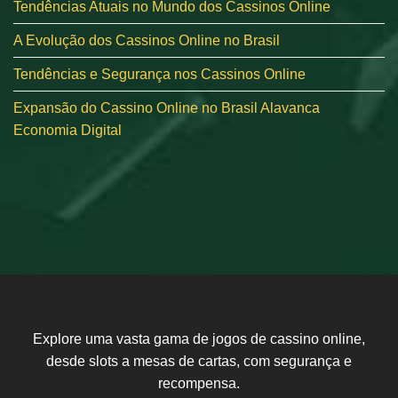
Tendências Atuais no Mundo dos Cassinos Online
A Evolução dos Cassinos Online no Brasil
Tendências e Segurança nos Cassinos Online
Expansão do Cassino Online no Brasil Alavanca
Economia Digital
Explore uma vasta gama de jogos de cassino online,
desde slots a mesas de cartas, com segurança e
recompensa.