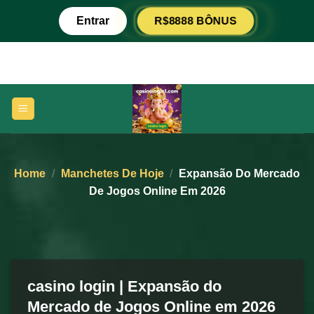
Skip
Entrar
R$8888 BÔNUS
to
content
Home
/
Manchetes De Hoje
/
Expansão Do Mercado
De Jogos Online Em 2026
casino login | Expansão do
Mercado de Jogos Online em 2026