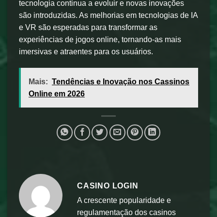
tecnologia continua a evoluir e novas inovações
são introduzidas. As melhorias em tecnologias de IA
e VR são esperadas para transformar as
experiências de jogos online, tornando-as mais
imersivas e atraentes para os usuários.
Mais:
Tendências e Inovação nos Cassinos
Online em 2026
CASINO LOGIN
A crescente popularidade e
regulamentação dos casinos