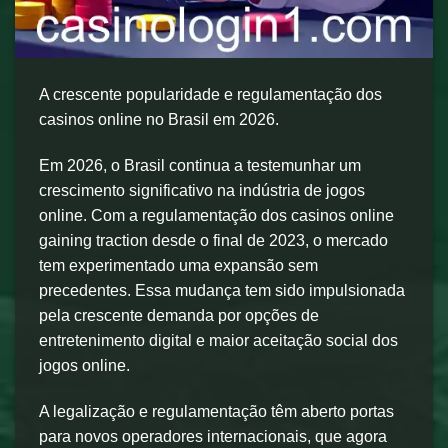
A crescente popularidade e regulamentação dos
casinos online no Brasil em 2026.
Em 2026, o Brasil continua a testemunhar um
crescimento significativo na indústria de jogos
online. Com a regulamentação dos casinos online
gaining traction desde o final de 2023, o mercado
tem experimentado uma expansão sem
precedentes. Essa mudança tem sido impulsionada
pela crescente demanda por opções de
entretenimento digital e maior aceitação social dos
jogos online.
A legalização e regulamentação têm aberto portas
para novos operadores internacionais, que agora