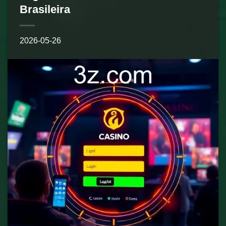
Brasileira
2026-05-26