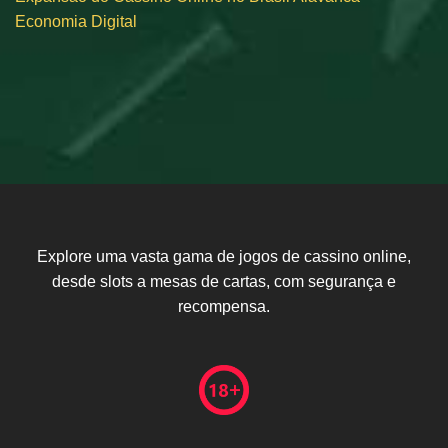
Economia Digital
Explore uma vasta gama de jogos de cassino online,
desde slots a mesas de cartas, com segurança e
recompensa.