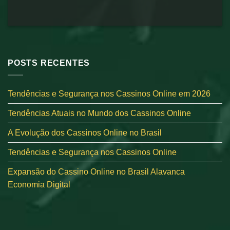
POSTS RECENTES
Tendências e Segurança nos Cassinos Online em 2026
Tendências Atuais no Mundo dos Cassinos Online
A Evolução dos Cassinos Online no Brasil
Tendências e Segurança nos Cassinos Online
Expansão do Cassino Online no Brasil Alavanca
Economia Digital