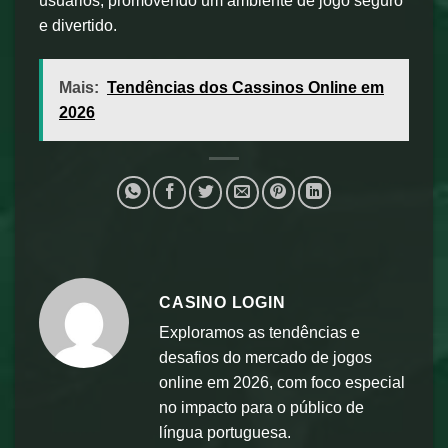
usuários, promovendo um ambiente de jogo seguro
e divertido.
Mais:
Tendências dos Cassinos Online em
2026
CASINO LOGIN
Exploramos as tendências e
desafios do mercado de jogos
online em 2026, com foco especial
no impacto para o público de
língua portuguesa.