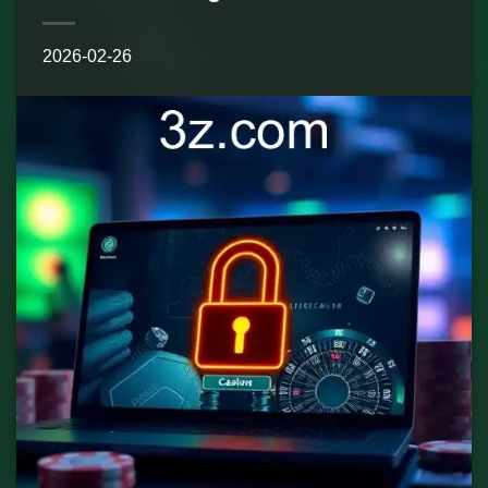
2026-02-26