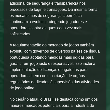
adicional de segurança e transparência nos
processos de login e transações. Da mesma forma,
os mecanismos de segurança cibernética
continuam a evoluir, protegendo jogadores e
operadoras contra ataques cada vez mais
sofisticados.
A regulamentação do mercado de jogos também
evoluiu, com governos de diversos países de língua
portuguesa adotando medidas mais rígidas para
garantir um jogo justo e responsável. Isso inclui a
implementação de licenças obrigatórias para
operadores, bem como a criação de órgãos
regulatórios dedicados à supervisão das atividades
de jogo online.
No cenário atual, o Brasil se destaca como um dos
maiores mercados potenciais para a indústria de