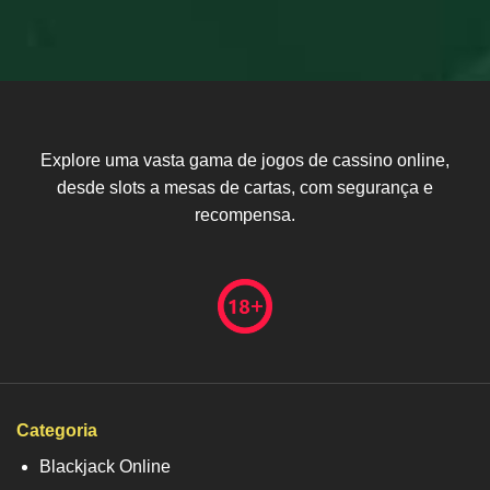
Explore uma vasta gama de jogos de cassino online,
desde slots a mesas de cartas, com segurança e
recompensa.
Categoria
Blackjack Online