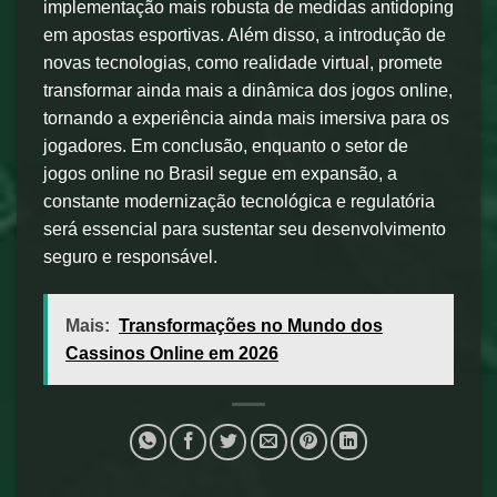
implementação mais robusta de medidas antidoping
em apostas esportivas. Além disso, a introdução de
novas tecnologias, como realidade virtual, promete
transformar ainda mais a dinâmica dos jogos online,
tornando a experiência ainda mais imersiva para os
jogadores. Em conclusão, enquanto o setor de
jogos online no Brasil segue em expansão, a
constante modernização tecnológica e regulatória
será essencial para sustentar seu desenvolvimento
seguro e responsável.
Mais:
Transformações no Mundo dos
Cassinos Online em 2026