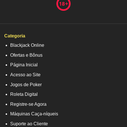
Categoria
Blackjack Online
Ofertas e Bônus
Página Inicial
Acesso ao Site
Jogos de Poker
Roleta Digital
Registre-se Agora
Máquinas Caça-níqueis
Suporte ao Cliente