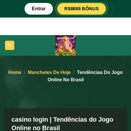
Skip
Entrar
R$8888 BÔNUS
to
content
Home
/
Manchetes De Hoje
/
Tendências Do Jogo
Online No Brasil
casino login | Tendências do Jogo
Online no Brasil